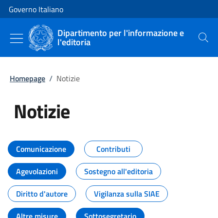
Vai al contenuto
Vai alla navigazione del sito
Governo Italiano
Dipartimento per l'informazione e
l'editoria
Cerca
Homepage
/
Notizie
Notizie
Tutti i contenuti della pagina Not
Comunicazione
Contributi
Agevolazioni
Sostegno all'editoria
Diritto d'autore
Vigilanza sulla SIAE
Altre misure
Sottosegretario