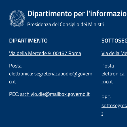
Dipartimento per l'informazion
Presidenza del Consiglio dei Ministri
DIPARTIMENTO
SOTTOSEG
Via della Mercede 9 00187 Roma
Via della M
Posta
Posta
elettronica:
segreteriacapodie@govern
elettronica:
o.it
rno.it
PEC:
archivio.die@mailbox.governo.it
PEC:
sottosegret
t