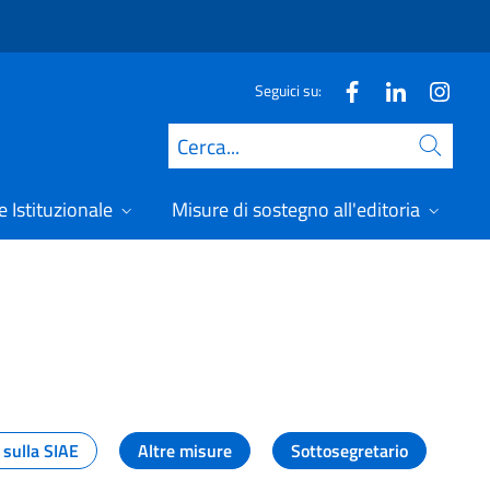
Seguici su:
Cerca
 Istituzionale
Misure di sostegno all'editoria
A
 sulla SIAE
Altre misure
Sottosegretario