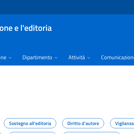
ne e l'editoria
one
Dipartimento
Attività
Comunicazione
izie
Sostegno all'editoria
Diritto d'autore
Vigilanza