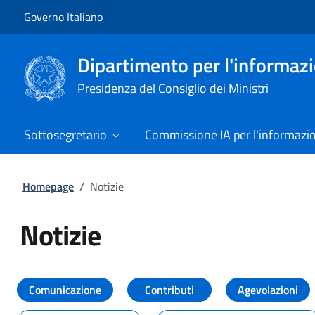
Vai al contenuto
Vai alla navigazione del sito
Governo Italiano
Dipartimento per l'informazio
Presidenza del Consiglio dei Ministri
Sottosegretario
Commissione IA per l'informazi
Homepage
/
Notizie
Notizie
Tutti i contenuti della pagina Not
Comunicazione
Contributi
Agevolazioni