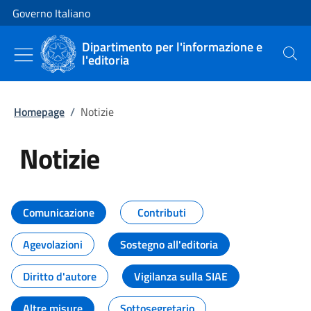
Vai al contenuto
Vai alla navigazione del sito
Governo Italiano
Dipartimento per l'informazione e
l'editoria
Cerca
Homepage
/
Notizie
Notizie
Tutti i contenuti della pagina Not
Comunicazione
Contributi
Agevolazioni
Sostegno all'editoria
Diritto d'autore
Vigilanza sulla SIAE
Altre misure
Sottosegretario