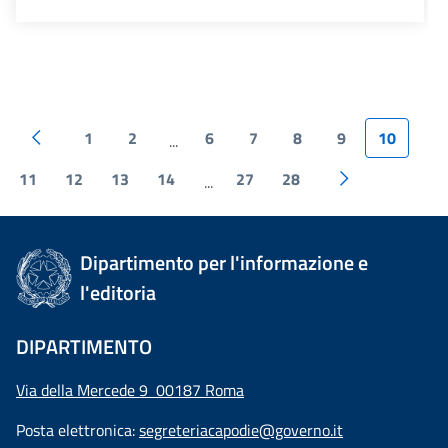
1
2
6
7
8
9
10
...
11
12
13
14
27
28
...
Dipartimento per l'informazione e
l'editoria
DIPARTIMENTO
Via della Mercede 9 00187 Roma
Posta elettronica:
segreteriacapodie@governo.it