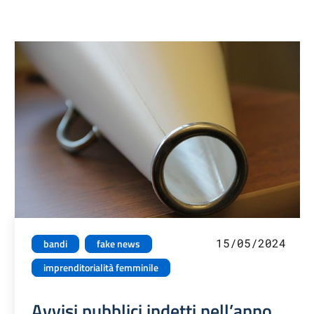
15/05/2024
bandi
fake news
imprenditorialità femminile
Avvisi pubblici indetti nell’anno