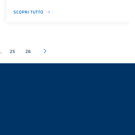
SCOPRI TUTTO
25
26
..