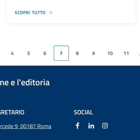
SCOPRI TUTTO
4
5
6
7
8
9
10
11
.
e e l'editoria
RETARIO
SOCIAL
ercede 9
00187 Roma