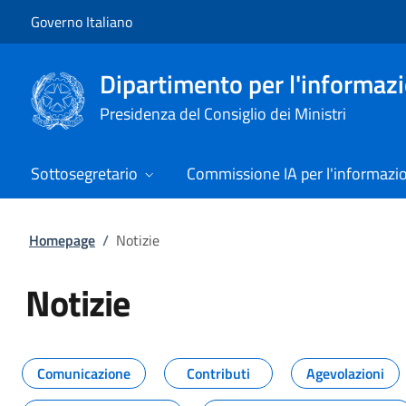
Vai al contenuto
Vai alla navigazione del sito
Governo Italiano
Dipartimento per l'informazio
Presidenza del Consiglio dei Ministri
Sottosegretario
Commissione IA per l'informazi
Homepage
/
Notizie
Notizie
Tutti i contenuti della pagina Not
Comunicazione
Contributi
Agevolazioni