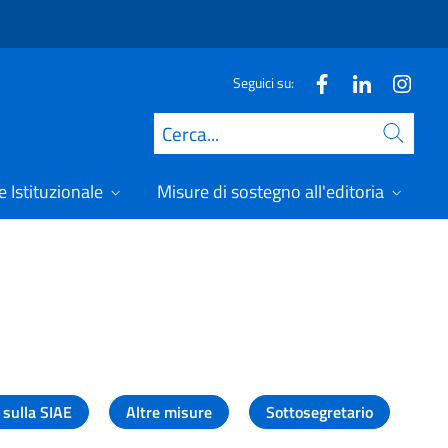
Seguici su:
Cerca
 Istituzionale
Misure di sostegno all'editoria
A
 sulla SIAE
Altre misure
Sottosegretario