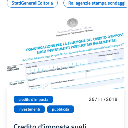
StatiGeneraliEditoria
Rai agenzie stampa sondaggi
26/11/2018
credito d'imposta
investimenti
pubblicità
Credito d’imposta sugli