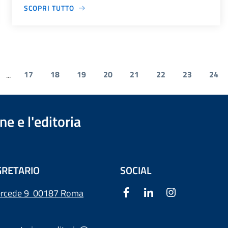
SCOPRI TUTTO
17
18
19
20
21
22
23
24
...
e e l'editoria
RETARIO
SOCIAL
ercede 9
00187 Roma