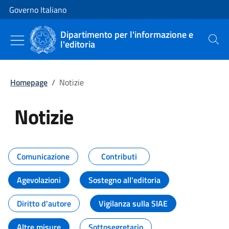
Vai al contenuto
Vai alla navigazione del sito
Governo Italiano
Dipartimento per l'informazione e
l'editoria
Cerca
Homepage
/
Notizie
Notizie
Tutti i contenuti della pagina Not
Comunicazione
Contributi
Agevolazioni
Sostegno all'editoria
Diritto d'autore
Vigilanza sulla SIAE
Altre misure
Sottosegretario