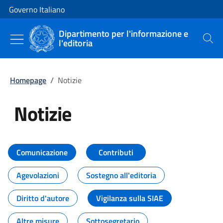
Vai al contenuto
Vai alla navigazione del sito
Governo Italiano
Dipartimento per l'informazione e
l'editoria
Cerca
Homepage
/
Notizie
Notizie
Tutti i contenuti della pagina Not
Comunicazione
Contributi
Agevolazioni
Sostegno all'editoria
Diritto d'autore
Vigilanza sulla SIAE
Altre misure
Sottosegretario