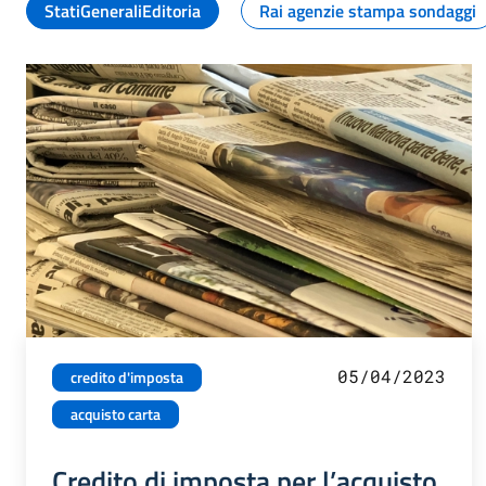
StatiGeneraliEditoria
Rai agenzie stampa sondaggi
05/04/2023
credito d'imposta
acquisto carta
Credito di imposta per l’acquisto