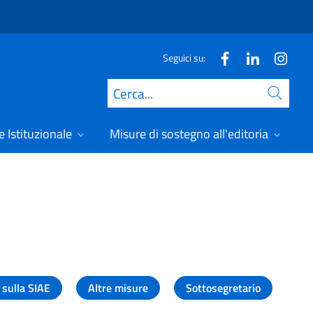
Seguici su:
Cerca
 Istituzionale
Misure di sostegno all'editoria
A
 sulla SIAE
Altre misure
Sottosegretario