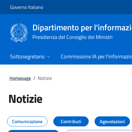
Vai al contenuto
Vai alla navigazione del sito
Governo Italiano
Dipartimento per l'informazio
Presidenza del Consiglio dei Ministri
Sottosegretario
Commissione IA per l'informazi
Homepage
/
Notizie
Notizie
Tutti i contenuti della pagina Not
Comunicazione
Contributi
Agevolazioni