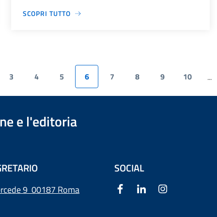
SCOPRI TUTTO
3
4
5
6
7
8
9
10
...
e e l'editoria
RETARIO
SOCIAL
ercede 9
00187 Roma