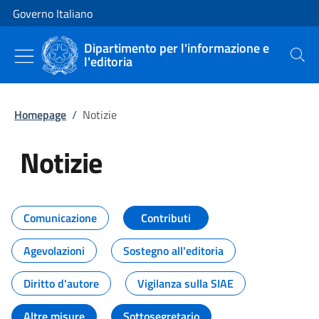
Vai al contenuto
Vai alla navigazione del sito
Governo Italiano
Dipartimento per l'informazione e
l'editoria
Cerca
Homepage
/
Notizie
Notizie
Tutti i contenuti della pagina Not
Comunicazione
Contributi
Agevolazioni
Sostegno all'editoria
Diritto d'autore
Vigilanza sulla SIAE
Altre misure
Sottosegretario