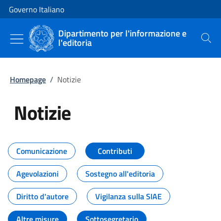
Vai al contenuto
Vai alla navigazione del sito
Governo Italiano
Dipartimento per l'informazione e
l'editoria
Cerca
Homepage
/
Notizie
Notizie
Tutti i contenuti della pagina Not
Comunicazione
Contributi
Agevolazioni
Sostegno all'editoria
Diritto d'autore
Vigilanza sulla SIAE
Altre misure
Sottosegretario