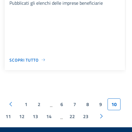
Pubblicati gli elenchi delle imprese beneficiarie
SCOPRI TUTTO
1
2
6
7
8
9
10
...
11
12
13
14
22
23
...