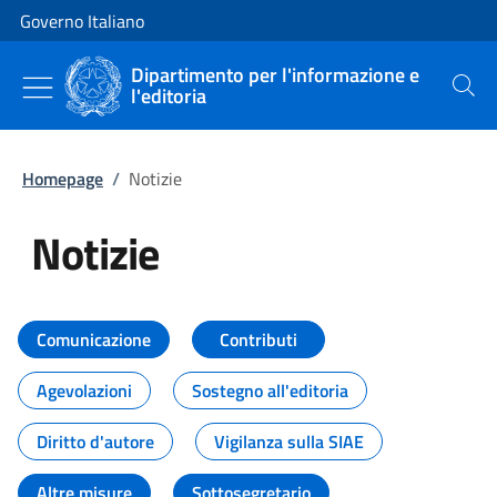
Vai al contenuto
Vai alla navigazione del sito
Governo Italiano
Dipartimento per l'informazione e
l'editoria
Cerca
Homepage
/
Notizie
Notizie
Tutti i contenuti della pagina Not
Comunicazione
Contributi
Agevolazioni
Sostegno all'editoria
Diritto d'autore
Vigilanza sulla SIAE
Altre misure
Sottosegretario