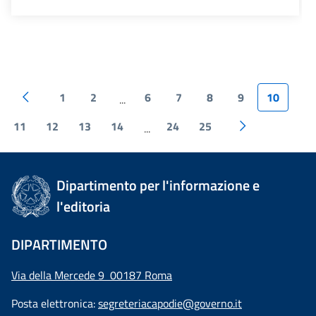
1
2
6
7
8
9
10
...
11
12
13
14
24
25
...
Dipartimento per l'informazione e
l'editoria
DIPARTIMENTO
Via della Mercede 9 00187 Roma
Posta elettronica:
segreteriacapodie@governo.it