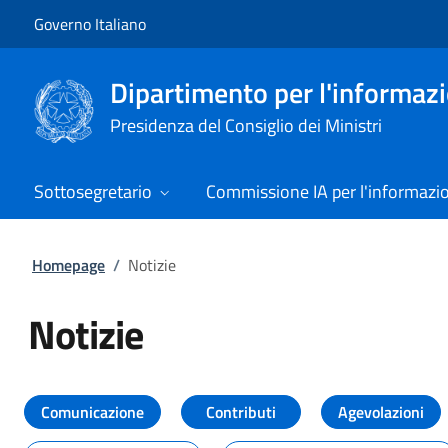
Vai al contenuto
Vai alla navigazione del sito
Governo Italiano
Dipartimento per l'informazio
Presidenza del Consiglio dei Ministri
Sottosegretario
Commissione IA per l'informazi
Homepage
/
Notizie
Notizie
Tutti i contenuti della pagina Not
Comunicazione
Contributi
Agevolazioni