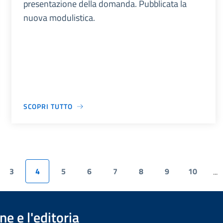
presentazione della domanda. Pubblicata la
nuova modulistica.
SCOPRI TUTTO
3
4
5
6
7
8
9
10
...
e e l'editoria