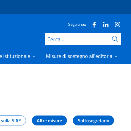
Seguici su:
Cerca
 Istituzionale
Misure di sostegno all'editoria
A
 sulla SIAE
Altre misure
Sottosegretario