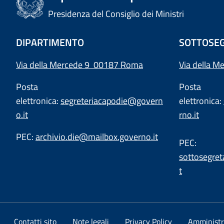
Presidenza del Consiglio dei Ministri
DIPARTIMENTO
SOTTOSEG
Via della Mercede 9 00187 Roma
Via della M
Posta
Posta
elettronica:
segreteriacapodie@govern
elettronica:
o.it
rno.it
PEC:
archivio.die@mailbox.governo.it
PEC:
sottosegret
t
Contatti sito
Note legali
Privacy Policy
Amministr