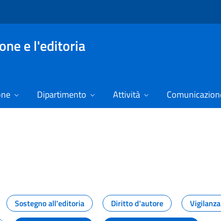
ne e l'editoria
one
Dipartimento
Attività
Comunicazione
izie
Sostegno all'editoria
Diritto d'autore
Vigilanza