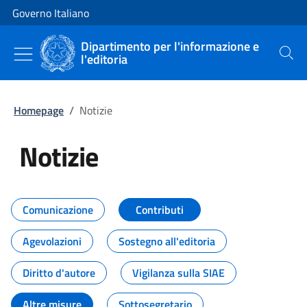
Vai al contenuto
Vai alla navigazione del sito
Governo Italiano
Dipartimento per l'informazione e
l'editoria
Cerca
Homepage
/
Notizie
Notizie
Tutti i contenuti della pagina Not
Comunicazione
Contributi
Agevolazioni
Sostegno all'editoria
Diritto d'autore
Vigilanza sulla SIAE
Altre misure
Sottosegretario