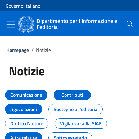
Vai al contenuto
Vai alla navigazione del sito
Governo Italiano
Dipartimento per l'informazione e
l'editoria
Cerca
Homepage
/
Notizie
Notizie
Tutti i contenuti della pagina Not
Comunicazione
Contributi
Agevolazioni
Sostegno all'editoria
Diritto d'autore
Vigilanza sulla SIAE
Altre misure
Sottosegretario