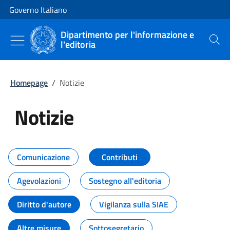
Vai al contenuto
Vai alla navigazione del sito
Governo Italiano
Dipartimento per l'informazione e
l'editoria
Cerca
Homepage
/
Notizie
Notizie
Tutti i contenuti della pagina Not
Comunicazione
Contributi
Agevolazioni
Sostegno all'editoria
Diritto d'autore
Vigilanza sulla SIAE
Altre misure
Sottosegretario