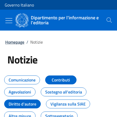
Vai al contenuto
Vai alla navigazione del sito
Governo Italiano
Dipartimento per l'informazione e
l'editoria
Cerca
Homepage
/
Notizie
Notizie
Tutti i contenuti della pagina Not
Comunicazione
Contributi
Agevolazioni
Sostegno all'editoria
Diritto d'autore
Vigilanza sulla SIAE
Altre misure
Sottosegretario