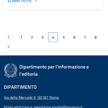
SCOPRI TUTTO
1
2
3
4
5
6
7
8
Dipartimento per l'informazione e
l'editoria
DIPARTIMENTO
Via della Mercede 9 00187 Roma
Posta elettronica:
segreteriacapodie@governo.it