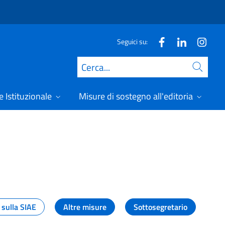
Seguici su:
Cerca
 Istituzionale
Misure di sostegno all'editoria
A
 sulla SIAE
Altre misure
Sottosegretario