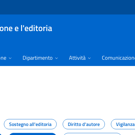
ne e l'editoria
one
Dipartimento
Attività
Comunicazione
izie
Sostegno all'editoria
Diritto d'autore
Vigilanza