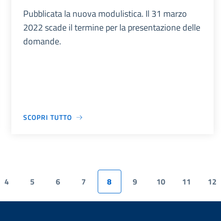
Pubblicata la nuova modulistica. Il 31 marzo
2022 scade il termine per la presentazione delle
domande.
SCOPRI TUTTO
4
5
6
7
8
9
10
11
12