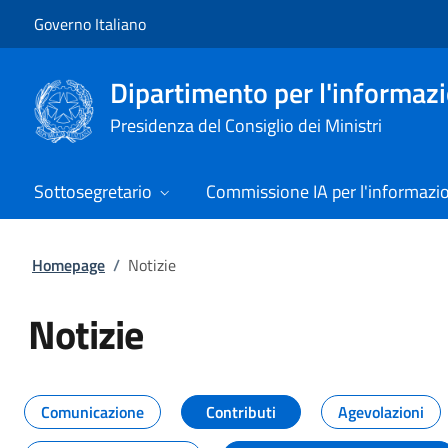
Vai al contenuto
Vai alla navigazione del sito
Governo Italiano
Dipartimento per l'informazio
Presidenza del Consiglio dei Ministri
Sottosegretario
Commissione IA per l'informazi
Homepage
/
Notizie
Notizie
Tutti i contenuti della pagina Not
Comunicazione
Contributi
Agevolazioni