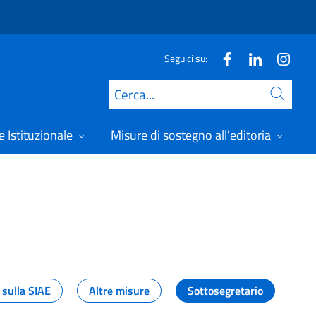
Seguici su:
Cerca
 Istituzionale
Misure di sostegno all'editoria
A
 sulla SIAE
Altre misure
Sottosegretario