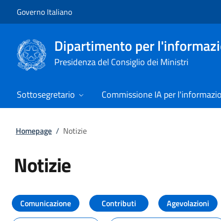
Vai al contenuto
Vai alla navigazione del sito
Governo Italiano
Dipartimento per l'informazio
Presidenza del Consiglio dei Ministri
Sottosegretario
Commissione IA per l'informazi
Homepage
/
Notizie
Notizie
Tutti i contenuti della pagina Not
Comunicazione
Contributi
Agevolazioni