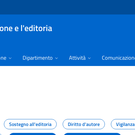
ne e l'editoria
one
Dipartimento
Attività
Comunicazione
izie
Sostegno all'editoria
Diritto d'autore
Vigilanza