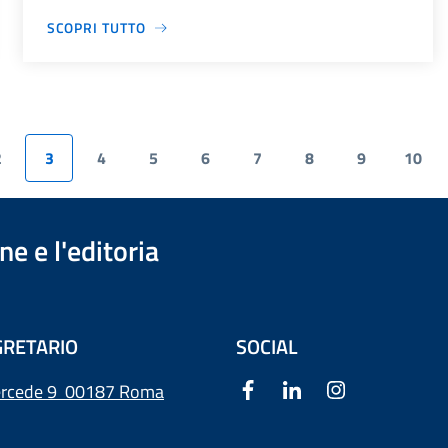
SCOPRI TUTTO
2
3
4
5
6
7
8
9
10
e e l'editoria
RETARIO
SOCIAL
ercede 9
00187 Roma