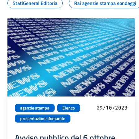
StatiGeneraliEditoria
Rai agenzie stampa sondaggi
09/10/2023
agenzie stampa
Elenco
presentazione domande
Avviso pubblico del 6 ottobre