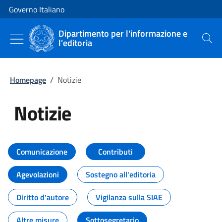
Vai al contenuto
Vai alla navigazione del sito
Governo Italiano
Dipartimento per l'informazione e
l'editoria
Cerca
Homepage
/
Notizie
Notizie
Tutti i contenuti della pagina Not
Comunicazione
Contributi
Agevolazioni
Sostegno all'editoria
Diritto d'autore
Vigilanza sulla SIAE
Altre misure
Sottosegretario