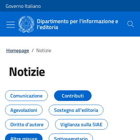
Vai al contenuto
Vai alla navigazione del sito
Governo Italiano
Dipartimento per l'informazione e
l'editoria
Cerca
Homepage
/
Notizie
Notizie
Tutti i contenuti della pagina Not
Comunicazione
Contributi
Agevolazioni
Sostegno all'editoria
Diritto d'autore
Vigilanza sulla SIAE
Altre misure
Sottosegretario