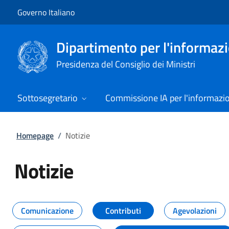
Vai al contenuto
Vai alla navigazione del sito
Governo Italiano
Dipartimento per l'informazio
Presidenza del Consiglio dei Ministri
Sottosegretario
Commissione IA per l'informazi
Homepage
/
Notizie
Notizie
Tutti i contenuti della pagina Not
Comunicazione
Contributi
Agevolazioni