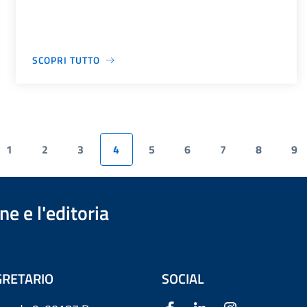
SCOPRI TUTTO
1
2
3
4
5
6
7
8
9
e e l'editoria
RETARIO
SOCIAL