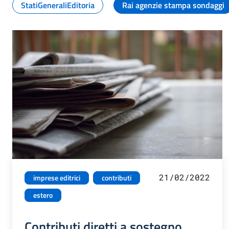
StatiGeneraliEditoria
Rai agenzie stampa sondaggi
21/02/2022
imprese editrici
contributi
estero
Contributi diretti a sostegno