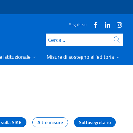
Seguici su:
Cerca
 Istituzionale
Misure di sostegno all'editoria
A
 sulla SIAE
Altre misure
Sottosegretario