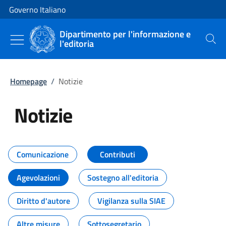
Vai al contenuto
Vai alla navigazione del sito
Governo Italiano
Dipartimento per l'informazione e
l'editoria
Cerca
Homepage
/
Notizie
Notizie
Tutti i contenuti della pagina Not
Comunicazione
Contributi
Agevolazioni
Sostegno all'editoria
Diritto d'autore
Vigilanza sulla SIAE
Altre misure
Sottosegretario