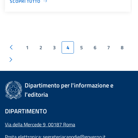
SCOPRI TUTTO
1
2
3
4
5
6
7
8
Dipartimento per l'informazione e
l'editoria
DIPARTIMENTO
Via della Mercede 9 00187 Roma
Posta elettronica:
segreteriacapodie@governo.it