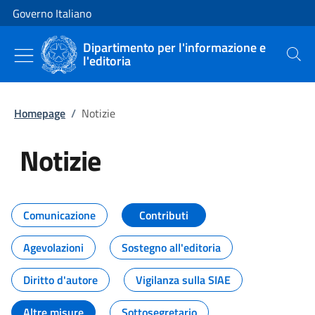
Vai al contenuto
Vai alla navigazione del sito
Governo Italiano
Dipartimento per l'informazione e
l'editoria
Cerca
Homepage
/
Notizie
Notizie
Tutti i contenuti della pagina Not
Comunicazione
Contributi
Agevolazioni
Sostegno all'editoria
Diritto d'autore
Vigilanza sulla SIAE
Altre misure
Sottosegretario