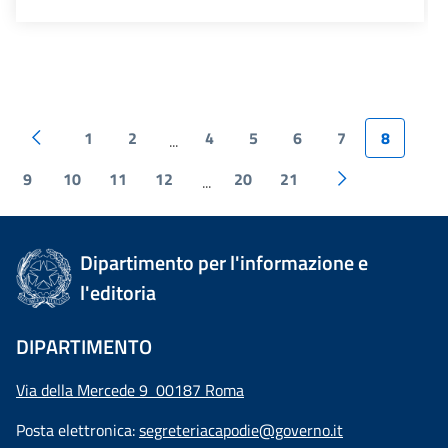
1
2
4
5
6
7
8
...
9
10
11
12
20
21
...
Dipartimento per l'informazione e
l'editoria
DIPARTIMENTO
Via della Mercede 9 00187 Roma
Posta elettronica:
segreteriacapodie@governo.it