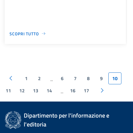
SCOPRI TUTTO
1
2
6
7
8
9
10
...
11
12
13
14
16
17
...
Dipartimento per l'informazione e
l'editoria