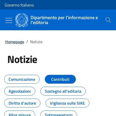
Vai al contenuto
Vai alla navigazione del sito
Governo Italiano
Dipartimento per l'informazione e
l'editoria
Cerca
Homepage
/
Notizie
Notizie
Tutti i contenuti della pagina Not
Comunicazione
Contributi
Agevolazioni
Sostegno all'editoria
Diritto d'autore
Vigilanza sulla SIAE
Altre misure
Sottosegretario