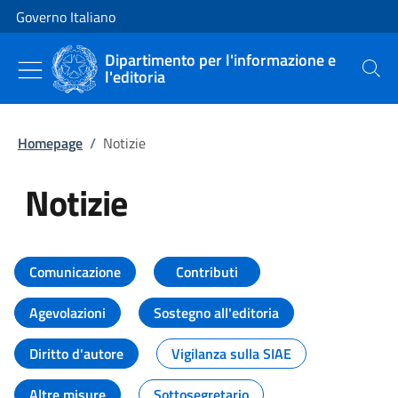
Vai al contenuto
Vai alla navigazione del sito
Governo Italiano
Dipartimento per l'informazione e
l'editoria
Cerca
Homepage
/
Notizie
Notizie
Tutti i contenuti della pagina Not
Comunicazione
Contributi
Agevolazioni
Sostegno all'editoria
Diritto d'autore
Vigilanza sulla SIAE
Altre misure
Sottosegretario