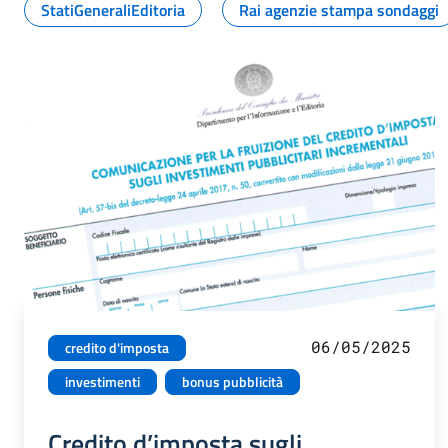
StatiGeneraliEditoria
Rai agenzie stampa sondaggi
06/05/2025
credito d'imposta
investimenti
bonus pubblicità
Credito d’imposta sugli