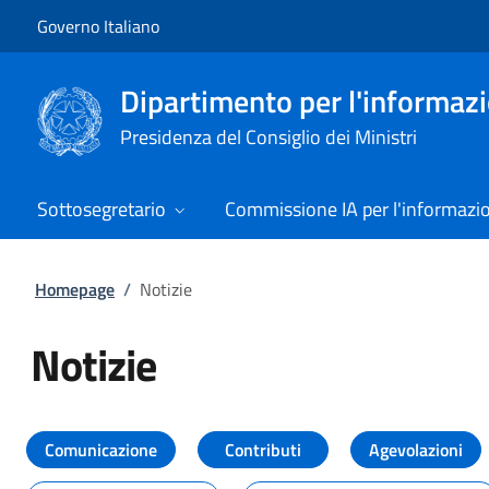
Vai al contenuto
Vai alla navigazione del sito
Governo Italiano
Dipartimento per l'informazio
Presidenza del Consiglio dei Ministri
Sottosegretario
Commissione IA per l'informazi
Homepage
/
Notizie
Notizie
Tutti i contenuti della pagina Not
Comunicazione
Contributi
Agevolazioni