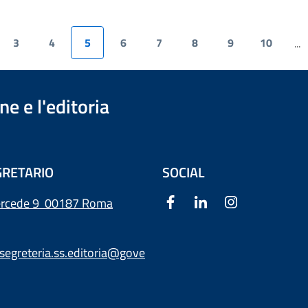
3
4
5
6
7
8
9
10
...
e e l'editoria
RETARIO
SOCIAL
ercede 9
00187 Roma
segreteria.ss.editoria@gove