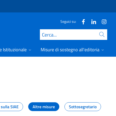
Seguici su:
Cerca
 Istituzionale
Misure di sostegno all'editoria
A
 sulla SIAE
Altre misure
Sottosegretario