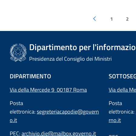
1
2
Dipartimento per l'informazion
Presidenza del Consiglio dei Ministri
DIPARTIMENTO
SOTTOSEG
Via della Mercede 9 00187 Roma
Via della M
Posta
Posta
elettronica:
segreteriacapodie@govern
elettronica:
o.it
rno.it
PEC:
archivio.die@mailbox.governo.it