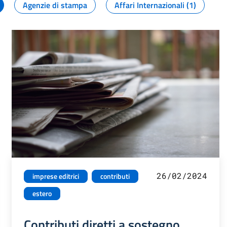
Agenzie di stampa
Affari Internazionali (1)
26/02/2024
imprese editrici
contributi
estero
Contributi diretti a sostegno