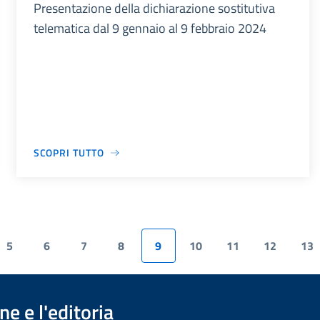
Presentazione della dichiarazione sostitutiva
telematica dal 9 gennaio al 9 febbraio 2024
SCOPRI TUTTO
5
6
7
8
9
10
11
12
13
e e l'editoria