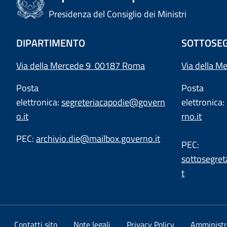
Presidenza del Consiglio dei Ministri
DIPARTIMENTO
SOTTOSEG
Via della Mercede 9 00187 Roma
Via della M
Posta
Posta
elettronica:
segreteriacapodie@govern
elettronica:
o.it
rno.it
PEC:
archivio.die@mailbox.governo.it
PEC:
sottosegret
t
Contatti sito
Note legali
Privacy Policy
Amministr