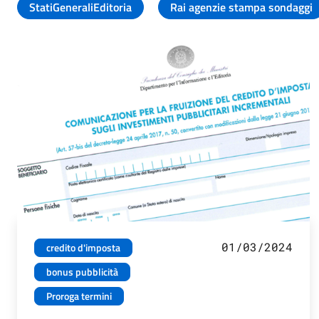
StatiGeneraliEditoria
Rai agenzie stampa sondaggi
01/03/2024
credito d'imposta
bonus pubblicità
Proroga termini