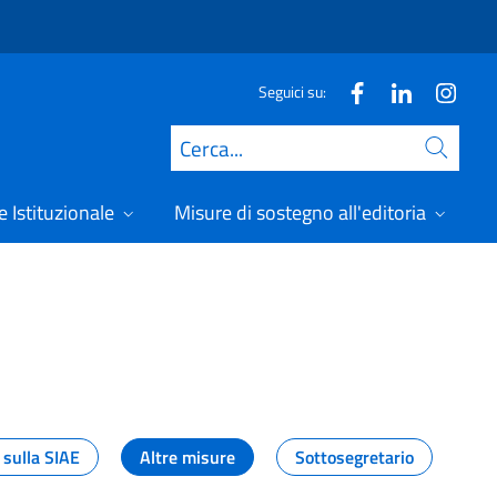
Seguici su:
Cerca
 Istituzionale
Misure di sostegno all'editoria
A
 sulla SIAE
Altre misure
Sottosegretario