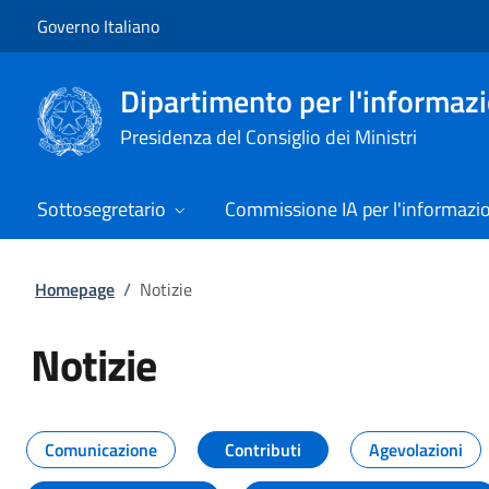
Vai al contenuto
Vai alla navigazione del sito
Governo Italiano
Dipartimento per l'informazio
Presidenza del Consiglio dei Ministri
Sottosegretario
Commissione IA per l'informazi
Homepage
/
Notizie
Notizie
Tutti i contenuti della pagina Not
Comunicazione
Contributi
Agevolazioni