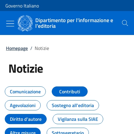
Vai al contenuto
Vai alla navigazione del sito
Governo Italiano
Dipartimento per l'informazione e
l'editoria
Cerca
Homepage
/
Notizie
Notizie
Tutti i contenuti della pagina Not
Comunicazione
Contributi
Agevolazioni
Sostegno all'editoria
Diritto d'autore
Vigilanza sulla SIAE
Altre misure
Sottosegretario