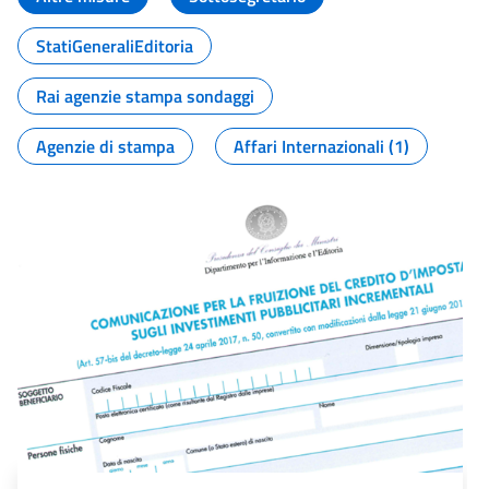
StatiGeneraliEditoria
Rai agenzie stampa sondaggi
Agenzie di stampa
Affari Internazionali (1)