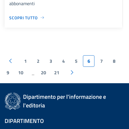
abbonamenti
SCOPRI TUTTO
1
2
3
4
5
6
7
8
9
10
20
21
...
Dipartimento per l'informazione e
l'editoria
DIPARTIMENTO