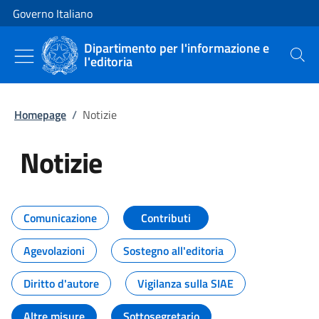
Vai al contenuto
Vai alla navigazione del sito
Governo Italiano
Dipartimento per l'informazione e
l'editoria
Cerca
Homepage
/
Notizie
Notizie
Tutti i contenuti della pagina Not
Comunicazione
Contributi
Agevolazioni
Sostegno all'editoria
Diritto d'autore
Vigilanza sulla SIAE
Altre misure
Sottosegretario