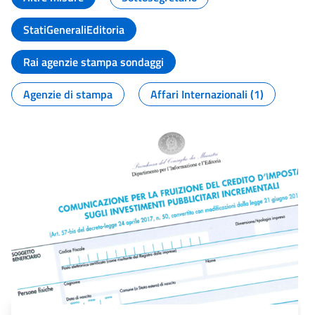
StatiGeneraliEditoria
Rai agenzie stampa sondaggi
Agenzie di stampa
Affari Internazionali (1)