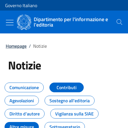
Vai al contenuto
Vai alla navigazione del sito
Governo Italiano
Dipartimento per l'informazione e
l'editoria
Cerca
Homepage
/
Notizie
Notizie
Tutti i contenuti della pagina Not
Comunicazione
Contributi
Agevolazioni
Sostegno all'editoria
Diritto d'autore
Vigilanza sulla SIAE
Altre misure
Sottosegretario