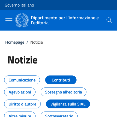
Vai al contenuto
Vai alla navigazione del sito
Governo Italiano
Dipartimento per l'informazione e
l'editoria
Cerca
Homepage
/
Notizie
Notizie
Tutti i contenuti della pagina Not
Comunicazione
Contributi
Agevolazioni
Sostegno all'editoria
Diritto d'autore
Vigilanza sulla SIAE
Altre misure
Sottosegretario