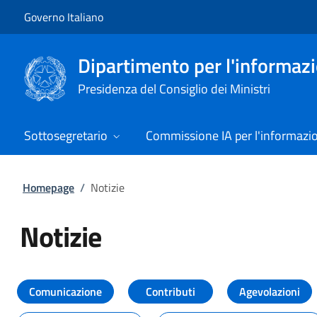
Vai al contenuto
Vai alla navigazione del sito
Governo Italiano
Dipartimento per l'informazio
Presidenza del Consiglio dei Ministri
Sottosegretario
Commissione IA per l'informazi
Homepage
/
Notizie
Notizie
Tutti i contenuti della pagina Not
Comunicazione
Contributi
Agevolazioni