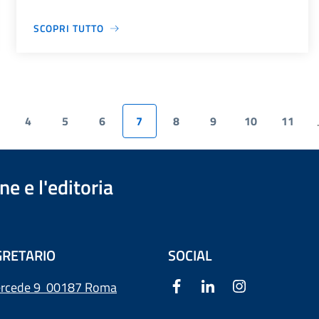
SCOPRI TUTTO
4
5
6
7
8
9
10
11
.
e e l'editoria
RETARIO
SOCIAL
ercede 9
00187 Roma