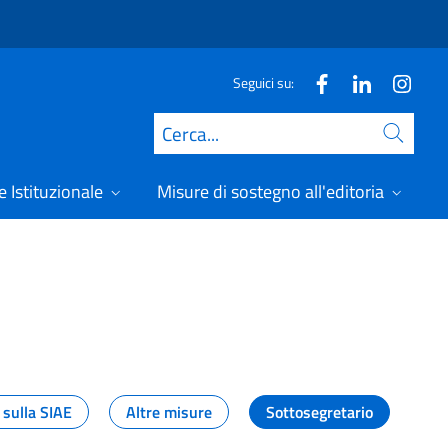
Seguici su:
Cerca
 Istituzionale
Misure di sostegno all'editoria
A
 sulla SIAE
Altre misure
Sottosegretario