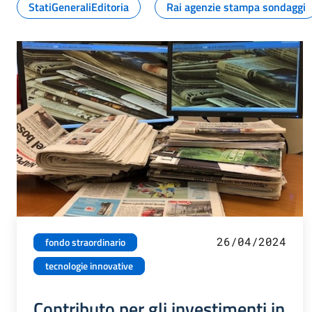
StatiGeneraliEditoria
Rai agenzie stampa sondaggi
26/04/2024
fondo straordinario
tecnologie innovative
Contributo per gli investimenti in