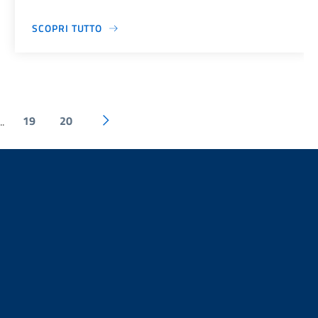
SCOPRI TUTTO
19
20
..