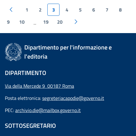
1
2
3
4
5
6
7
8
9
10
19
20
...
Dipartimento per l'informazione e
l'editoria
DIPARTIMENTO
Via della Mercede 9 00187 Roma
Posta elettronica:
segreteriacapodie@governo.it
PEC:
archivio.die@mailbox.governo.it
SOTTOSEGRETARIO