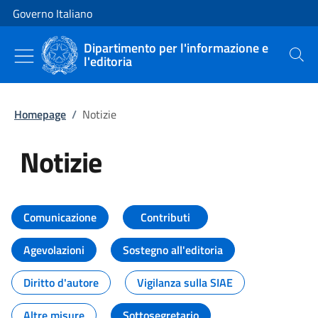
Vai al contenuto
Vai alla navigazione del sito
Governo Italiano
Dipartimento per l'informazione e
l'editoria
Cerca
Homepage
/
Notizie
Notizie
Tutti i contenuti della pagina Not
Comunicazione
Contributi
Agevolazioni
Sostegno all'editoria
Diritto d'autore
Vigilanza sulla SIAE
Altre misure
Sottosegretario