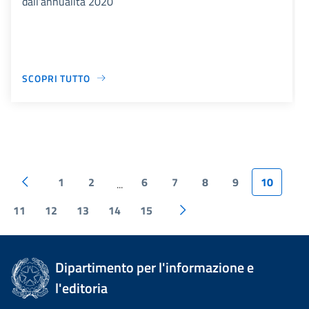
dall’annualità 2020
SCOPRI TUTTO
1
2
6
7
8
9
10
...
11
12
13
14
15
Dipartimento per l'informazione e
l'editoria