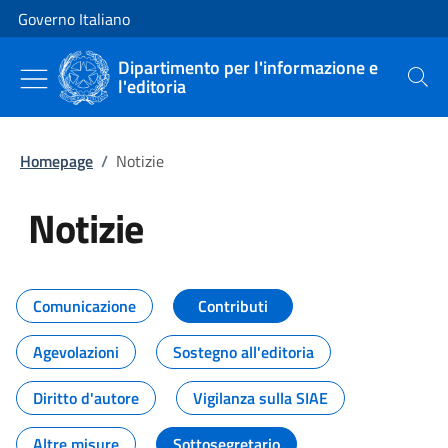
Vai al contenuto
Vai alla navigazione del sito
Governo Italiano
Dipartimento per l'informazione e
l'editoria
Cerca
Homepage
/
Notizie
Notizie
Tutti i contenuti della pagina Not
Comunicazione
Contributi
Agevolazioni
Sostegno all'editoria
Diritto d'autore
Vigilanza sulla SIAE
Altre misure
Sottosegretario