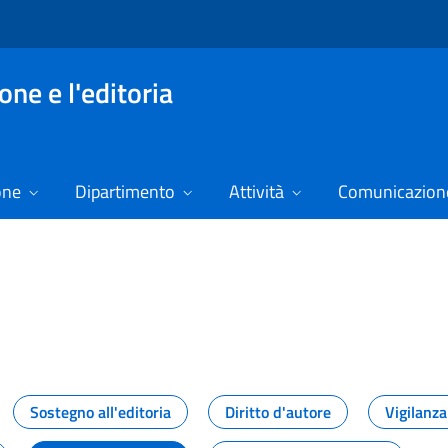
ne e l'editoria
one
Dipartimento
Attività
Comunicazione
izie
Sostegno all'editoria
Diritto d'autore
Vigilanza