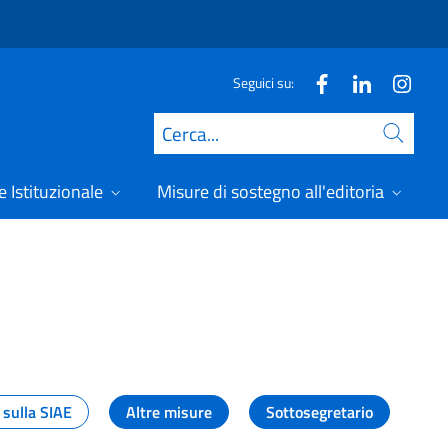
Seguici su:
Cerca
 Istituzionale
Misure di sostegno all'editoria
A
 sulla SIAE
Altre misure
Sottosegretario