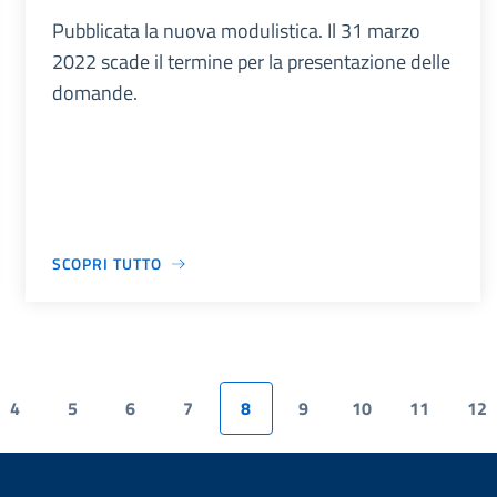
Pubblicata la nuova modulistica. Il 31 marzo
2022 scade il termine per la presentazione delle
domande.
SCOPRI TUTTO
4
5
6
7
8
9
10
11
12