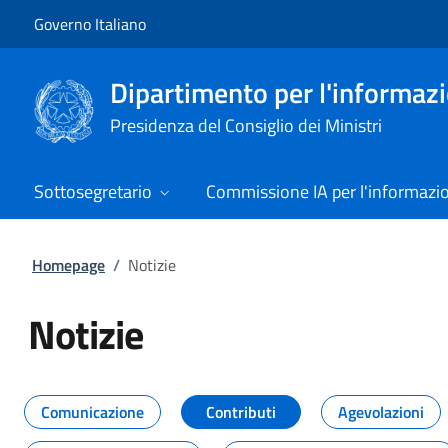
Vai al contenuto
Vai alla navigazione del sito
Governo Italiano
Dipartimento per l'informazio
Presidenza del Consiglio dei Ministri
Sottosegretario
Commissione IA per l'informazi
Homepage
/
Notizie
Notizie
Tutti i contenuti della pagina Not
Comunicazione
Contributi
Agevolazioni