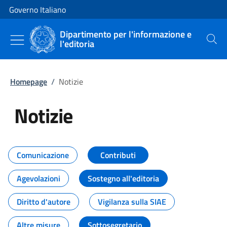
Vai al contenuto
Vai alla navigazione del sito
Governo Italiano
Dipartimento per l'informazione e
l'editoria
Cerca
Homepage
/
Notizie
Notizie
Tutti i contenuti della pagina Not
Comunicazione
Contributi
Agevolazioni
Sostegno all'editoria
Diritto d'autore
Vigilanza sulla SIAE
Altre misure
Sottosegretario