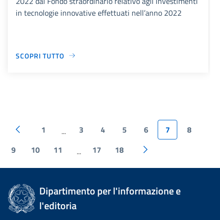
2022 dal Fondo straordinario relativo agli investimenti
in tecnologie innovative effettuati nell’anno 2022
SCOPRI TUTTO
1
3
4
5
6
7
8
...
9
10
11
17
18
...
Dipartimento per l'informazione e
l'editoria