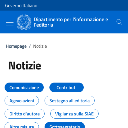
Vai al contenuto
Vai alla navigazione del sito
Governo Italiano
Dipartimento per l'informazione e
l'editoria
Cerca
Homepage
/
Notizie
Notizie
Tutti i contenuti della pagina Not
Comunicazione
Contributi
Agevolazioni
Sostegno all'editoria
Diritto d'autore
Vigilanza sulla SIAE
Altre misure
Sottosegretario