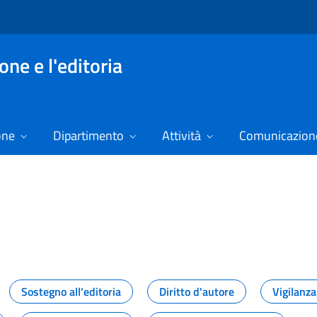
ne e l'editoria
one
Dipartimento
Attività
Comunicazione
izie
Sostegno all'editoria
Diritto d'autore
Vigilanza