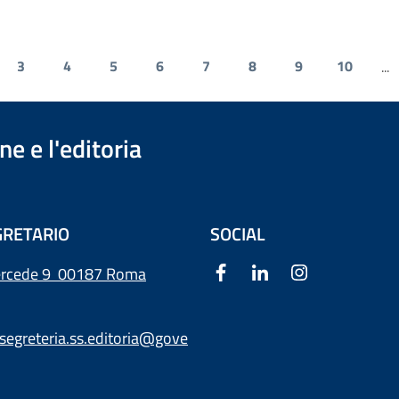
3
4
5
6
7
8
9
10
...
e e l'editoria
RETARIO
SOCIAL
ercede 9
00187 Roma
segreteria.ss.editoria@gove