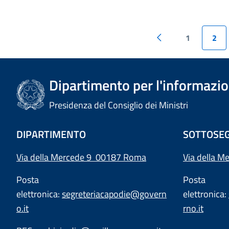
1
2
Dipartimento per l'informazion
Presidenza del Consiglio dei Ministri
DIPARTIMENTO
SOTTOSEG
Via della Mercede 9 00187 Roma
Via della M
Posta
Posta
elettronica:
segreteriacapodie@govern
elettronica:
o.it
rno.it