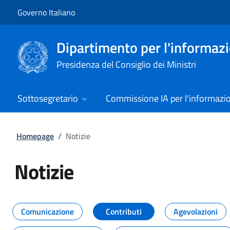
Vai al contenuto
Vai alla navigazione del sito
Governo Italiano
Dipartimento per l'informazio
Presidenza del Consiglio dei Ministri
Sottosegretario
Commissione IA per l'informazi
Homepage
/
Notizie
Notizie
Tutti i contenuti della pagina Not
Comunicazione
Contributi
Agevolazioni