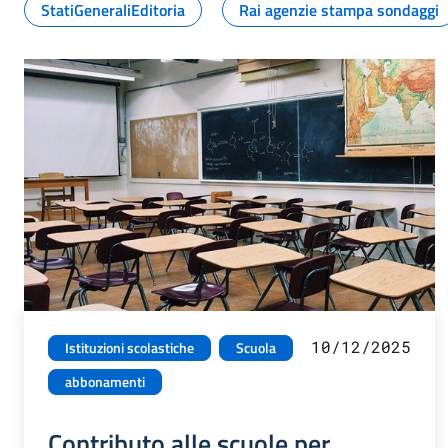
StatiGeneraliEditoria
Rai agenzie stampa sondaggi
10/12/2025
Istituzioni scolastiche
Scuola
abbonamenti
Contributo alle scuole per