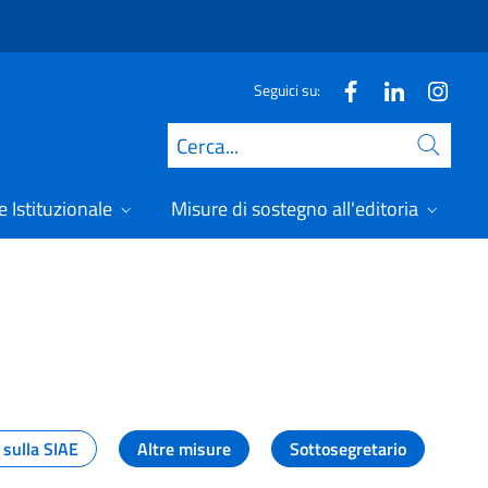
Seguici su:
Cerca
 Istituzionale
Misure di sostegno all'editoria
A
 sulla SIAE
Altre misure
Sottosegretario