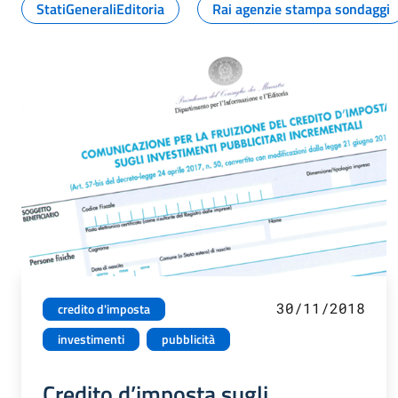
StatiGeneraliEditoria
Rai agenzie stampa sondaggi
30/11/2018
credito d'imposta
investimenti
pubblicità
Credito d’imposta sugli