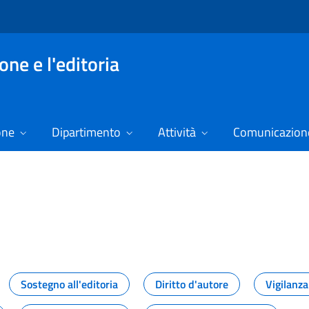
ne e l'editoria
one
Dipartimento
Attività
Comunicazione
izie
Sostegno all'editoria
Diritto d'autore
Vigilanza