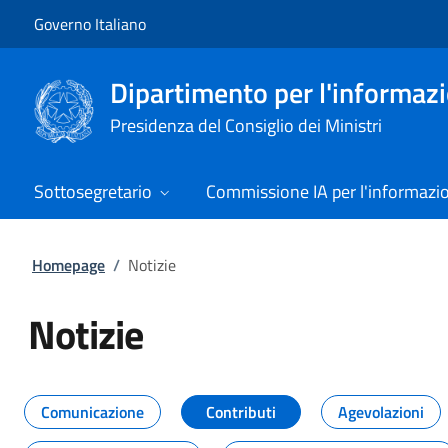
Vai al contenuto
Vai alla navigazione del sito
Governo Italiano
Dipartimento per l'informazio
Presidenza del Consiglio dei Ministri
Sottosegretario
Commissione IA per l'informazi
Homepage
/
Notizie
Notizie
Tutti i contenuti della pagina Not
Comunicazione
Contributi
Agevolazioni