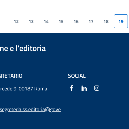
12
13
14
15
16
17
18
19
...
e e l'editoria
RETARIO
SOCIAL
ercede 9
00187 Roma
segreteria.ss.editoria@gove