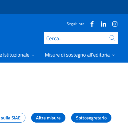
Seguici su:
Cerca
 Istituzionale
Misure di sostegno all'editoria
A
 sulla SIAE
Altre misure
Sottosegretario