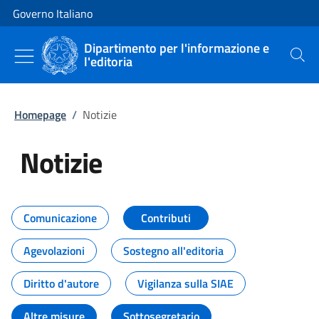
Vai al contenuto
Vai alla navigazione del sito
Governo Italiano
Dipartimento per l'informazione e
l'editoria
Cerca
Homepage
/
Notizie
Notizie
Tutti i contenuti della pagina Not
Comunicazione
Contributi
Agevolazioni
Sostegno all'editoria
Diritto d'autore
Vigilanza sulla SIAE
Altre misure
Sottosegretario