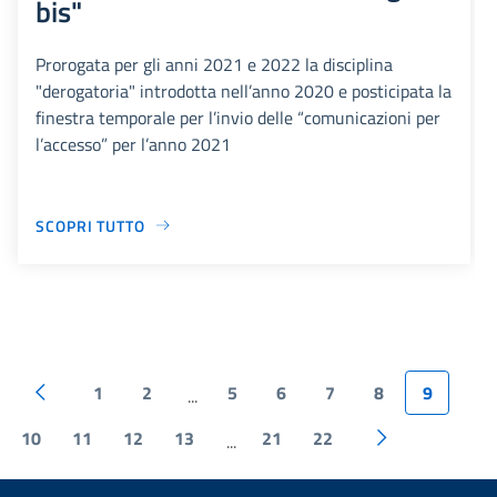
bis"
Prorogata per gli anni 2021 e 2022 la disciplina
"derogatoria" introdotta nell’anno 2020 e posticipata la
finestra temporale per l’invio delle “comunicazioni per
l’accesso” per l’anno 2021
SCOPRI TUTTO
1
2
5
6
7
8
9
...
10
11
12
13
21
22
...