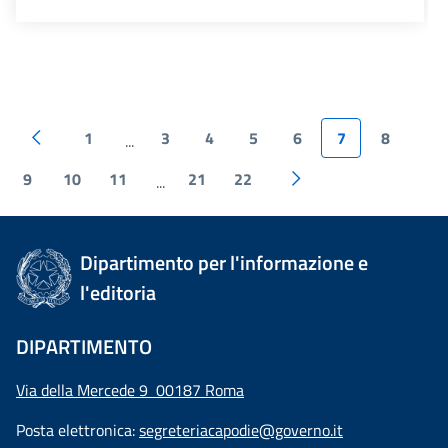
1
3
4
5
6
7
8
...
9
10
11
21
22
...
Dipartimento per l'informazione e
l'editoria
DIPARTIMENTO
Via della Mercede 9 00187 Roma
Posta elettronica:
segreteriacapodie@governo.it