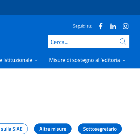
Seguici su:
Cerca
 Istituzionale
Misure di sostegno all'editoria
A
 sulla SIAE
Altre misure
Sottosegretario