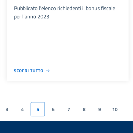
Pubblicato l’elenco richiedenti il bonus fiscale
per l’anno 2023
SCOPRI TUTTO
3
4
5
6
7
8
9
10
...