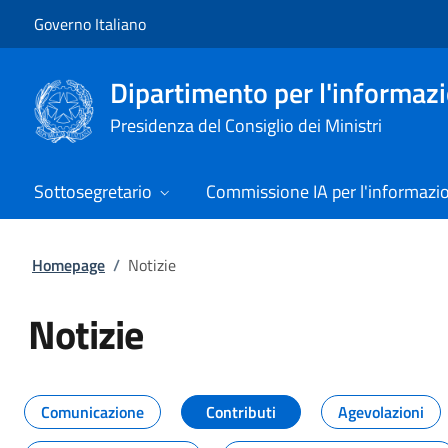
Vai al contenuto
Vai alla navigazione del sito
Governo Italiano
Dipartimento per l'informazio
Presidenza del Consiglio dei Ministri
Sottosegretario
Commissione IA per l'informazi
Homepage
/
Notizie
Notizie
Tutti i contenuti della pagina Not
Comunicazione
Contributi
Agevolazioni