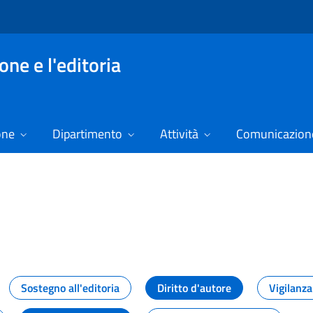
ne e l'editoria
one
Dipartimento
Attività
Comunicazione
izie
Sostegno all'editoria
Diritto d'autore
Vigilanza