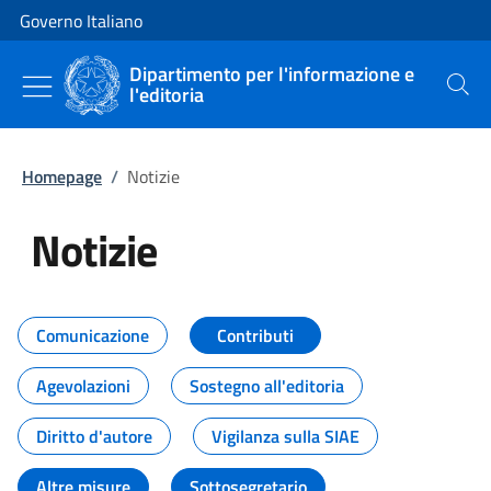
Vai al contenuto
Vai alla navigazione del sito
Governo Italiano
Dipartimento per l'informazione e
l'editoria
Cerca
Homepage
/
Notizie
Notizie
Tutti i contenuti della pagina Not
Comunicazione
Contributi
Agevolazioni
Sostegno all'editoria
Diritto d'autore
Vigilanza sulla SIAE
Altre misure
Sottosegretario