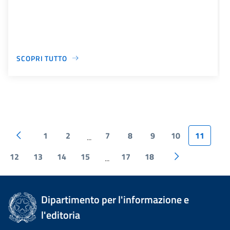
SCOPRI TUTTO
1
2
7
8
9
10
11
...
12
13
14
15
17
18
...
Dipartimento per l'informazione e
l'editoria