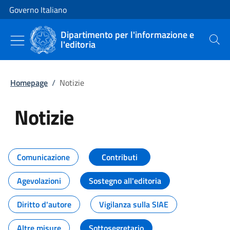
Vai al contenuto
Vai alla navigazione del sito
Governo Italiano
Dipartimento per l'informazione e
l'editoria
Cerca
Homepage
/
Notizie
Notizie
Tutti i contenuti della pagina Not
Comunicazione
Contributi
Agevolazioni
Sostegno all'editoria
Diritto d'autore
Vigilanza sulla SIAE
Altre misure
Sottosegretario