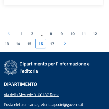
1
2
8
9
10
11
12
...
13
14
15
16
17
Dipartimento per l'informazione e
l'editoria
DIPARTIMENTO
Via della Mercede 9 00187 Roma
Posta elettronica:
segreteriacapodie@governo.it