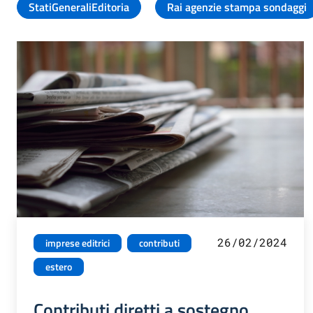
StatiGeneraliEditoria
Rai agenzie stampa sondaggi
26/02/2024
imprese editrici
contributi
estero
Contributi diretti a sostegno