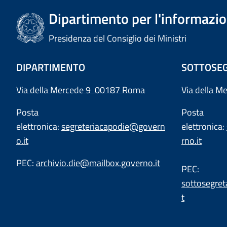
Dipartimento per l'informazion
Presidenza del Consiglio dei Ministri
DIPARTIMENTO
SOTTOSEG
Via della Mercede 9 00187 Roma
Via della M
Posta
Posta
elettronica:
segreteriacapodie@govern
elettronica:
o.it
rno.it
PEC:
archivio.die@mailbox.governo.it
PEC:
sottosegret
t