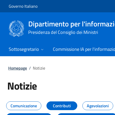
Vai al contenuto
Vai alla navigazione del sito
Governo Italiano
Dipartimento per l'informazio
Presidenza del Consiglio dei Ministri
Sottosegretario
Commissione IA per l'informazi
Homepage
/
Notizie
Notizie
Tutti i contenuti della pagina Not
Comunicazione
Contributi
Agevolazioni