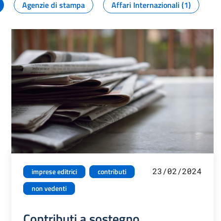
Agenzie di stampa
Affari Internazionali (1)
23/02/2024
imprese editrici
contributi
non vedenti
Contributi a sostegno