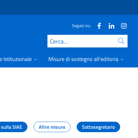
Seguici su:
Cerca
 Istituzionale
Misure di sostegno all'editoria
A
 sulla SIAE
Altre misure
Sottosegretario