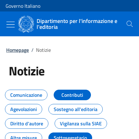
Vai al contenuto
Vai alla navigazione del sito
Governo Italiano
Dipartimento per l'informazione e
l'editoria
Cerca
Homepage
/
Notizie
Notizie
Tutti i contenuti della pagina Not
Comunicazione
Contributi
Agevolazioni
Sostegno all'editoria
Diritto d'autore
Vigilanza sulla SIAE
Altre misure
Sottosegretario