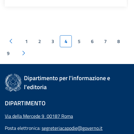
1
2
3
4
5
6
7
8
9
Dipartimento per l'informazione e
l'editoria
DIPARTIMENTO
Via della Mercede 9 00187 Roma
Posta elettronica:
segreteriacapodie@governo.it